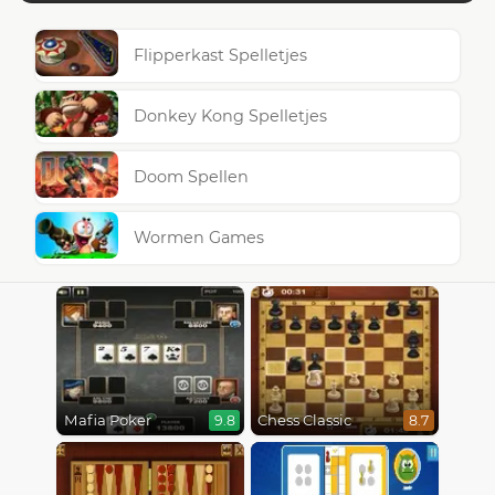
Flipperkast Spelletjes
Donkey Kong Spelletjes
Doom Spellen
Wormen Games
Mafia Poker
Chess Classic
9.8
8.7