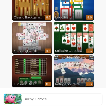
Classic Backgammon
Ludo Hero
8.7
8.6
Mahjong Cards
Solitaire Classic Christmas
8.4
8.3
Luckiest Dice
Refuge Solitaire
8.3
8.3
Kirby Games