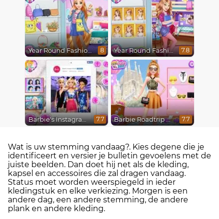
Year Round Fashionista Rapunzel
Year Round Fashionista Belle
8
7.8
Barbie's Instagram Life
Barbie Roadtrip Adventure
7.7
7.7
Wat is uw stemming vandaag?. Kies degene die je
identificeert en versier je bulletin gevoelens met de
juiste beelden. Dan doet hij net als de kleding,
kapsel en accessoires die zal dragen vandaag.
Status moet worden weerspiegeld in ieder
kledingstuk en elke verkiezing. Morgen is een
andere dag, een andere stemming, de andere
plank en andere kleding.