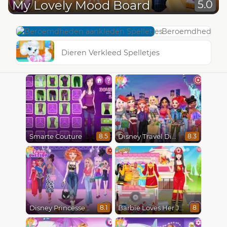
My Lovely Mood Board
5.0
Beroemdheden aa
Dieren Verkleed Spelletjes
Smarte Couture
Disney Travel Diaries: City Break
8.5
8.3
Disney Princesses Runway Show
Barbie Loves Her Job
8.1
8