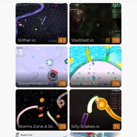
Slither.io
Starblast.io
8.3
7.8
SnowHeroes.io
Stair Race 3D
7.8
7.4
Worms Zone A Slithery Snake
Silly Snakes.io
7.3
7.1