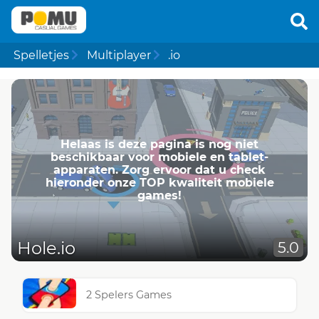
Spelletjes
Multiplayer
.io
Helaas is deze pagina is nog niet
beschikbaar voor mobiele en tablet-
apparaten. Zorg ervoor dat u check
hieronder onze TOP kwaliteit mobiele
games!
Hole.io
5.0
2 Spelers Games