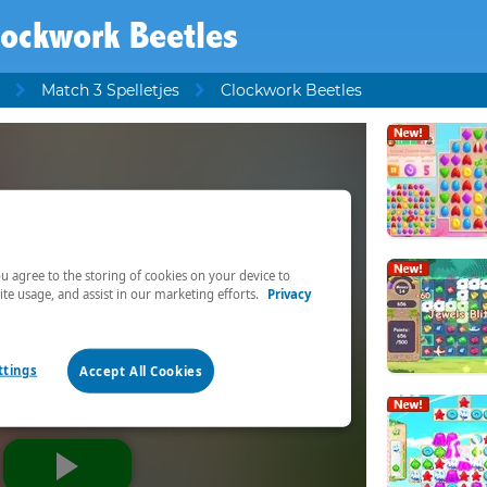
lockwork Beetles
Match 3 Spelletjes
Clockwork Beetles