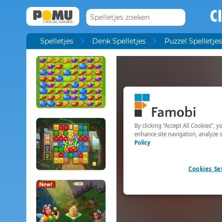
C
Spelletjes
Denk Spelletjes
Puzzel Spelletjes