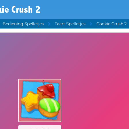
ie Crush 2
Bediening Spelletjes
Taart Spelletjes
Cookie Crush 2