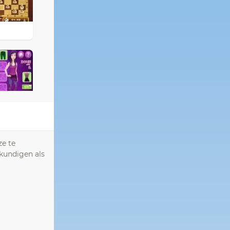
ze te
skundigen als