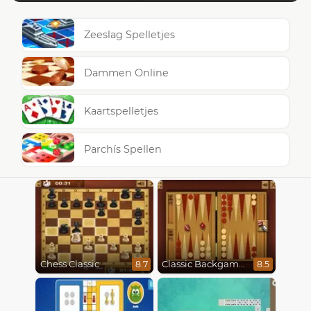
Zeeslag Spelletjes
Dammen Online
Kaartspelletjes
Parchís Spellen
Chess Classic
Classic Backgammon
8.7
8.5