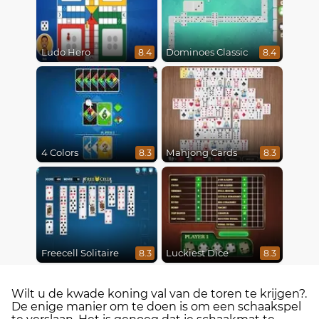
Ludo Hero
Dominoes Classic
8.4
8.4
4 Colors
Mahjong Cards
8.3
8.3
Freecell Solitaire
Luckiest Dice
8.3
8.3
Wilt u de kwade koning val van de toren te krijgen?.
De enige manier om te doen is om een ​​schaakspel