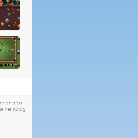
ardigheden
je het nodig