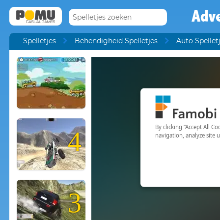
Adve
Spelletjes
Behendigheid Spelletjes
Auto Spellet
4
3