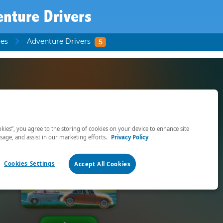
nture Drivers
jes
Adventure Drivers
5