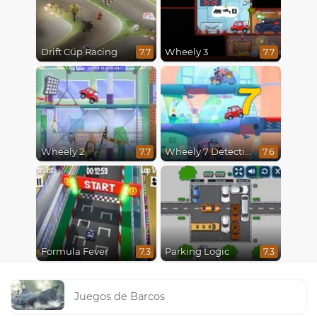
Drift Cup Racing
Wheely 3
7.7
7.7
7
Wheely 2
Wheely 7 Detective
7.7
7.6
Formula Fever
Parking Logic
7.3
7.3
Juegos de Barcos