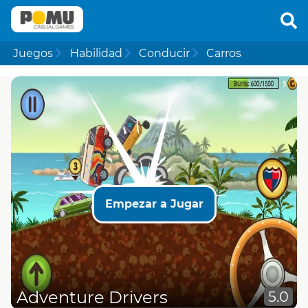
Juegos
Habilidad
Conducir
Carros
Empezar a Jugar
Adventure Drivers
5.0