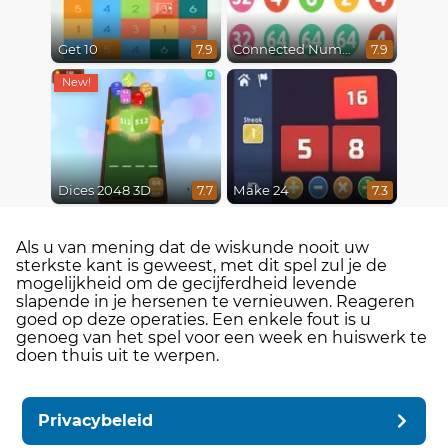
Get 10
Connected Numbers
7.9
7.9
Dices 2048 3D
Make 24
7.7
7.3
Als u van mening dat de wiskunde nooit uw
sterkste kant is geweest, met dit spel zul je de
mogelijkheid om de gecijferdheid levende
slapende in je hersenen te vernieuwen. Reageren
goed op deze operaties. Een enkele fout is u
genoeg van het spel voor een week en huiswerk te
doen thuis uit te werpen.
Privacybeleid