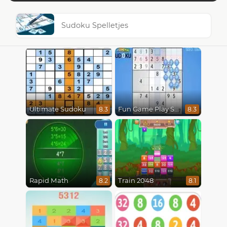
Sudoku Spelletjes
Ultimate Sudoku
Fun Game Play Sudoku
8.3
8.3
Rapid Math
Train 2048
8.2
8.1