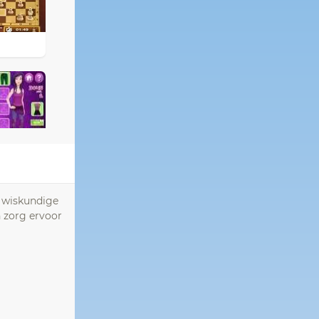
e wiskundige
n zorg ervoor