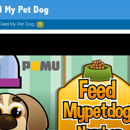
d My Pet Dog
Feed My Pet Dog
7