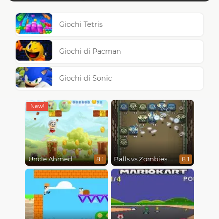
Giochi Tetris
Giochi di Pacman
Giochi di Sonic
Uncle Ahmed
Balls vs Zombies
8.1
8.1