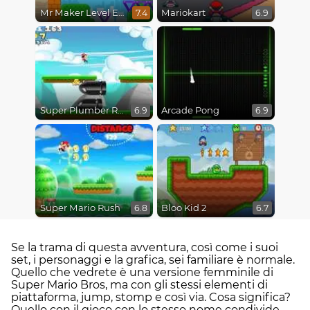
Mr Maker Level Editor
Mariokart
7.4
6.9
Super Plumber Run
Arcade Pong
6.9
6.9
Super Mario Rush
Bloo Kid 2
6.8
6.7
Se la trama di questa avventura, così come i suoi
set, i personaggi e la grafica, sei familiare è normale.
Quello che vedrete è una versione femminile di
Super Mario Bros, ma con gli stessi elementi di
piattaforma, jump, stomp e così via. Cosa significa?
Quello con il gioco con lo stesso nome condivide