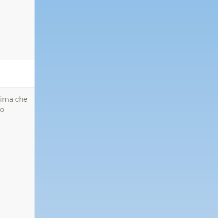
rima che
io