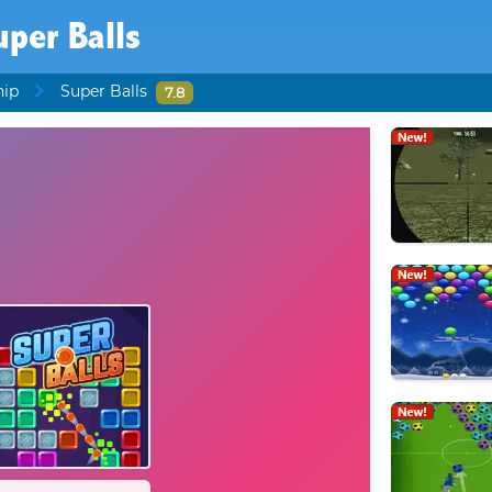
uper Balls
hip
Super Balls
7.8