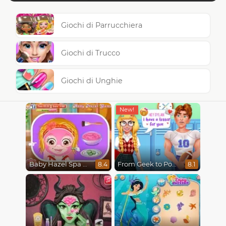
Giochi di Parrucchiera
Giochi di Trucco
Giochi di Unghie
Baby Hazel Spa Makeover
From Geek to Popular Girl
8.4
8.1