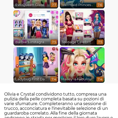
Evil Queen Glass Skin Routine #Influencer
Mermaid Princesses
7.7
7.6
Barbie's Instagram Life
Teenage Celebrity Rivalry
7.5
7.5
Ladybug First Date
Hailey´s Fabulous Hairstyle Challenge
7.4
7.4
Olivia e Crystal condividono tutto, compresa una
pulizia della pelle completa basata su pozioni di
varie sfumature. Completeranno una sessione di
trucco, acconciatura e l'inevitabile selezione di un
guardaroba correlato. Alla fine della giornata
andranno in strada per mostrare il loro duro lavoro e