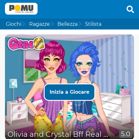
Giochi
Ragazze
Bellezza
Stilista
Inizia a Giocare
Olivia and Crystal Bff Real Makeover
5.0