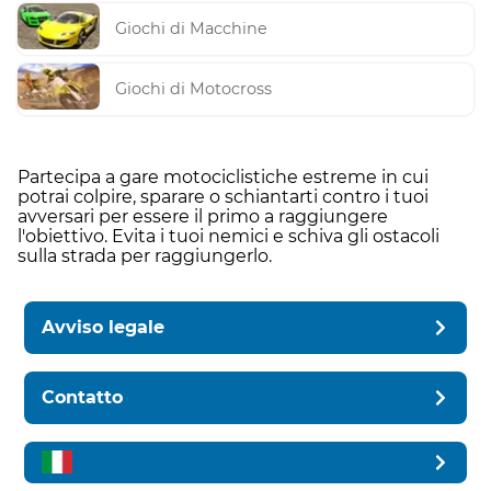
Giochi di Macchine
Giochi di Motocross
Partecipa a gare motociclistiche estreme in cui
potrai colpire, sparare o schiantarti contro i tuoi
avversari per essere il primo a raggiungere
l'obiettivo. Evita i tuoi nemici e schiva gli ostacoli
sulla strada per raggiungerlo.
Avviso legale
Contatto