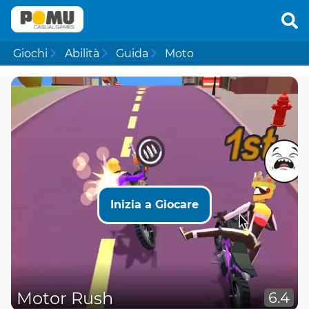
Giochi
Abilità
Guida
Moto
Inizia a Giocare
Motor Rush
6.4