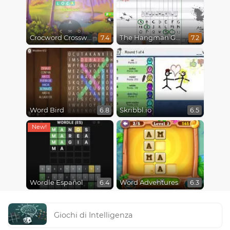
Crocword Crossword
The Hangman Game Scrawl
7.4
7.2
Word Bird
Skribbl.io
6.8
6.5
Wordle Español
Word Adventures
6.4
6.3
Giochi di Intelligenza