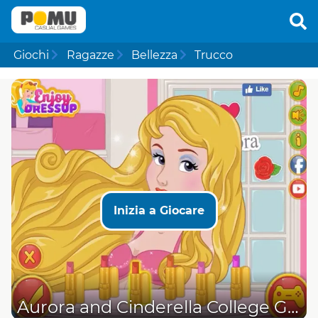
Giochi
Ragazze
Bellezza
Trucco
Inizia a Giocare
Aurora and Cinderella College Girls