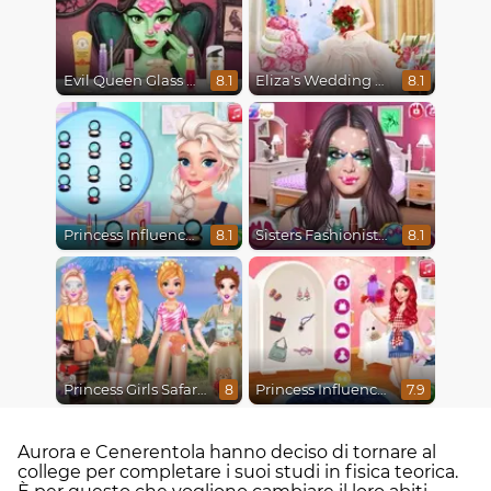
Evil Queen Glass Skin Routine #Influencer
Eliza's Wedding Planner
8.1
8.1
Princess Influencer Winter Wonderland
Sisters Fashionista Makeup
8.1
8.1
Princess Girls Safari Trip
Princess Influencer Summer Tale
8
7.9
Aurora e Cenerentola hanno deciso di tornare al
college per completare i suoi studi in fisica teorica.