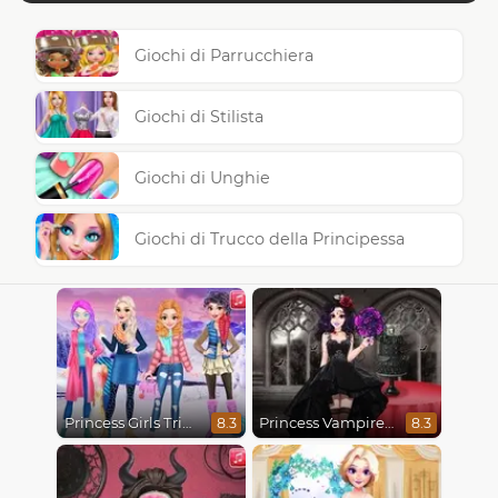
Giochi di Parrucchiera
Giochi di Stilista
Giochi di Unghie
Giochi di Trucco della Principessa
Princess Girls Trip To Aspen
Princess Vampire Wedding Makeover
8.3
8.3