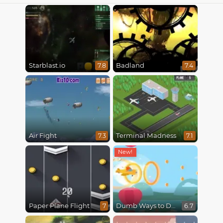
Starblast.io
Badland
7.8
7.4
Air Fight
Terminal Madness
7.3
7.1
Paper Plane Flight
Dumb Ways to Die 3: World Tour
7
6.7