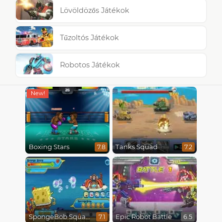
Lövöldözős Játékok
Tűzoltós Játékok
Robotos Játékok
Boxing Stars
Tanks Squad
7.8
7.2
SpongeBob SquarePants : Monster Island Adventures
Epic Robot Battle
7.1
6.5