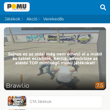
Játékok
Akció
Verekedős
Sajnos ez az oldal még nem érhető el a mobil
és tablet eszközök. Kérjük, ellenőrizze az
alábbi TOP minőségű mobil játékokat!
Brawl.io
7.5
GTA Játékok