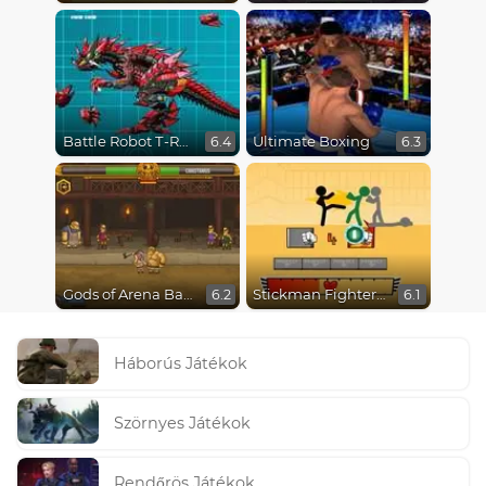
Battle Robot T-Rex Age
Ultimate Boxing
6.4
6.3
Gods of Arena Battles
Stickman Fighter Epic Battles
6.2
6.1
Háborús Játékok
Szörnyes Játékok
Rendőrös Játékok