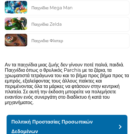
Παιχνίδια Mega Man
Παιχνίδια Zelda
Παιχνιδια Φλιπερ
Αν τα παιχνίδια μιας ζωής δεν γίνουν ποτέ παλιά, παιδιά.
Παιχνίδια όπως ο θρυλικός Parchis με τα ζάρια, τα
χρωματιστά τετράγωνα του και το βήμα προς βήμα προς τα
εμπρός, εξαλείφοντας τους άλλους παίκτες και
περιμένοντας όλα τα μάρκες να φτάσουν στην κεντρική
πλατεία. Σε αυτή την έκδοση μπορείτε να πολεμήσετε
εναντίον ενός συνεργάτη στο διαδίκτυο ή κατά του
μηχανήματος.
Πολιτική Προστασίας Προσωπικών
Δεδομένων