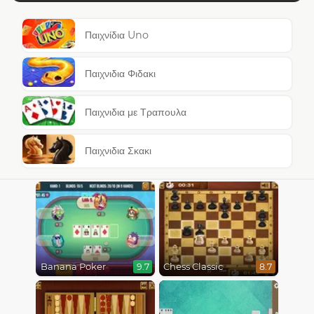
Παιχνίδια Uno
Παιχνιδια Φιδακι
Παιχνιδια με Τραπουλα
Παιχνιδια Σκακι
Banana Poker
Chess Classic
9.7
8.7