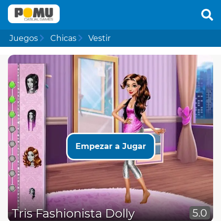
Juegos
Chicas
Vestir
Empezar a Jugar
Tris Fashionista Dolly
5.0