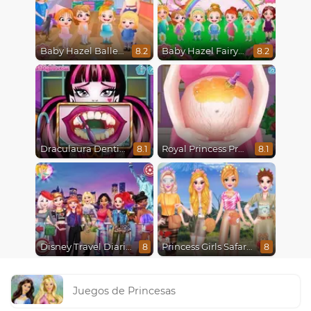
Baby Hazel Ballerina Dance
Baby Hazel Fairyland Ballet
8.2
8.2
Draculaura Dentist
Royal Princess Pregnant
8.1
8.1
Disney Travel Diaries: City Break
Princess Girls Safari Trip
8
8
Juegos de Princesas