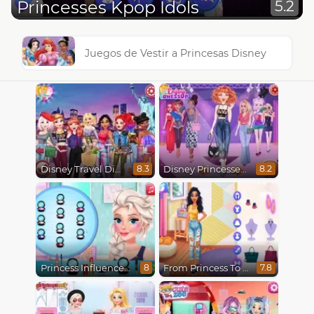
Princesses Kpop Idols
5.2
Juegos de Vestir a Princesas Disney
Disney Travel Diaries: City Break
Disney Princesses Runway Show
8.3
8.2
Princess Influencer Winter Wonderland
From Princess To Influencer
8
7.8