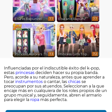
Elsa vs Rapunzel Fashion Game
Elsa and Rapunzel Future Fashion
7.7
7.7
Princess Aurora's Fashion Statement
Princess Girls Trip To Europe
7.3
7.2
Influenciadas por el indiscutible éxito del k-pop,
estas
princesas
deciden hacer su propia banda.
Pero, acorde a su naturaleza, antes que aprender a
tocar
instrumentos
o cantar, las
chicas
se
preocupan por sus atuendos. Seleccionan a la que
encaje más en cualquiera de los roles propios de un
grupo musical y, seguidamente, abren el armario
para elegir la
ropa
más perfecta.