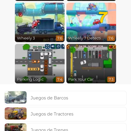
7
Wheely 3
Wheely 7 Detective
7.6
7.6
Parking Logic
Park Your Car
7.4
7.3
Juegos de Barcos
Juegos de Tractores
Juegos de Trenes