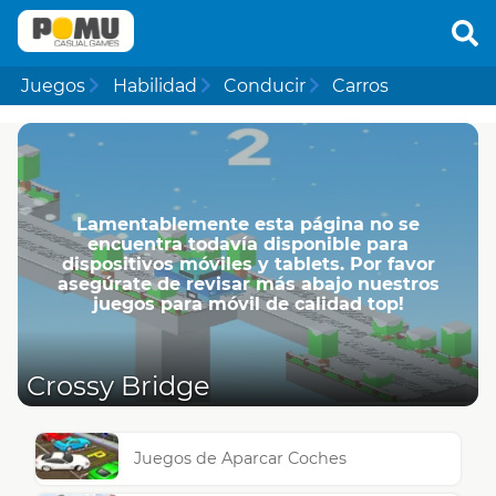
Juegos
Habilidad
Conducir
Carros
Lamentablemente esta página no se
encuentra todavía disponible para
dispositivos móviles y tablets. Por favor
asegúrate de revisar más abajo nuestros
juegos para móvil de calidad top!
Crossy Bridge
Juegos de Aparcar Coches