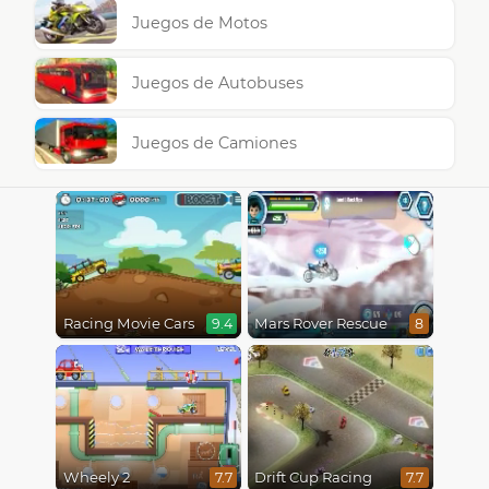
Juegos de Motos
Juegos de Autobuses
Juegos de Camiones
Racing Movie Cars
Mars Rover Rescue
9.4
8
Wheely 2
Drift Cup Racing
7.7
7.7