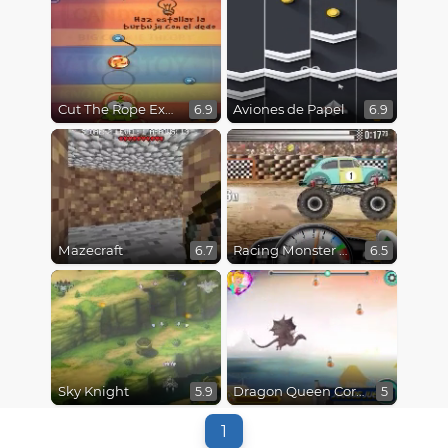
Cut The Rope Experiments
Aviones de Papel
6.9
6.9
Mazecraft
Racing Monster Trucks
6.7
6.5
Sky Knight
Dragon Queen Coronation Day
5.9
5
1