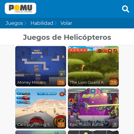
Juegos
Habilidad
Volar
Juegos de Helicópteros
Money Movers
The Lion Guard Assemble
7.9
7.9
Cars Lightning Speed
Epic Robot Battle
7.2
7