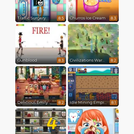
Traffic Surgery
Churros Ice Cream
8.5
8.3
Gunblood
Civilizations Wars Master Edition
8.3
8.2
Delicious Emily New Beginning
Idle Mining Empire
8.2
8.1
4