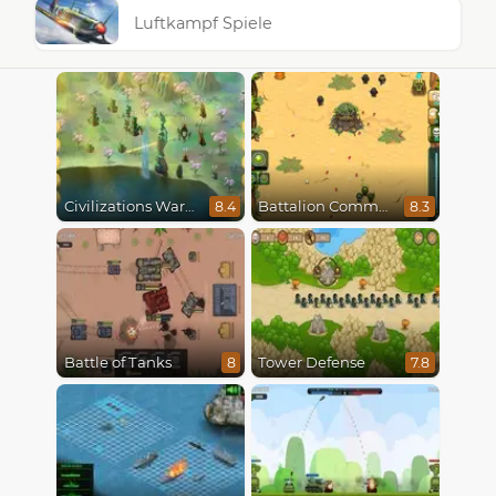
Luftkampf Spiele
Civilizations Wars Master Edition
Battalion Commander
8.4
8.3
Battle of Tanks
Tower Defense
8
7.8