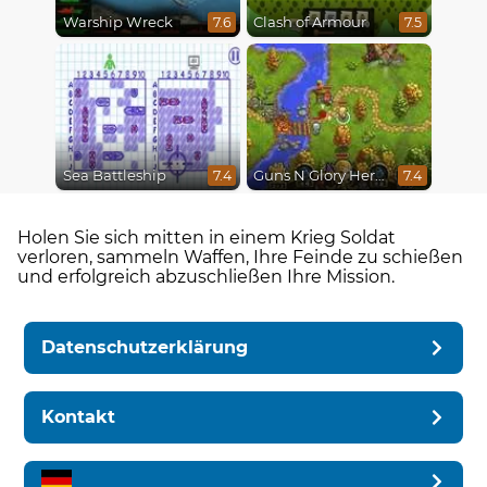
Warship Wreck
Clash of Armour
7.6
7.5
Sea Battleship
Guns N Glory Heroes
7.4
7.4
Holen Sie sich mitten in einem Krieg Soldat
verloren, sammeln Waffen, Ihre Feinde zu schießen
und erfolgreich abzuschließen Ihre Mission.
Datenschutzerklärung
Kontakt