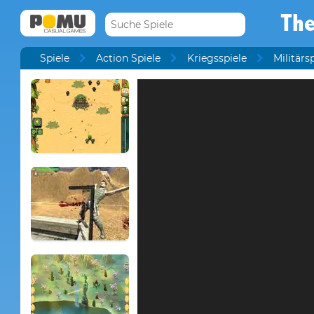
The
Spiele
Action Spiele
Kriegsspiele
Militärs