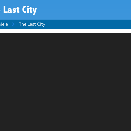
 Last City
piele
The Last City