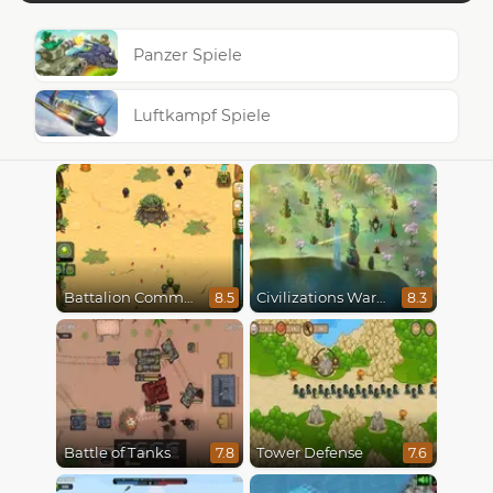
Panzer Spiele
Luftkampf Spiele
Battalion Commander
Civilizations Wars Master Edition
8.5
8.3
Battle of Tanks
Tower Defense
7.8
7.6