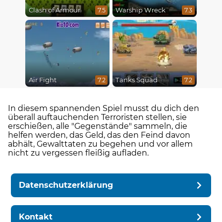
Clash of Armour
Warship Wreck
7.5
7.3
Air Fight
Tanks Squad
7.2
7.2
In diesem spannenden Spiel musst du dich den
überall auftauchenden Terroristen stellen, sie
erschießen, alle "Gegenstände" sammeln, die
helfen werden, das Geld, das den Feind davon
abhält, Gewalttaten zu begehen und vor allem
nicht zu vergessen fleißig aufladen.
Datenschutzerklärung
Kontakt