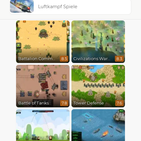
Luftkampf Spiele
Battalion Commander
Civilizations Wars Master Edition
8.5
8.3
Battle of Tanks
Tower Defense
7.8
7.6