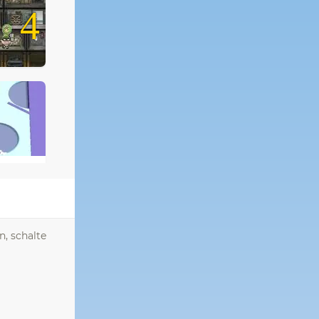
4
n, schalte