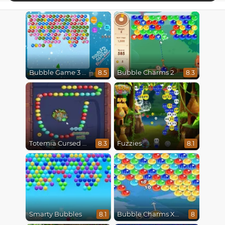
Bubble Game 3 Christmas
Bubble Charms 2
8.5
8.3
Totemia Cursed Marbles
Fuzzies
8.3
8.1
Smarty Bubbles
Bubble Charms Xmas
8.1
8