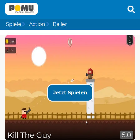
Spiele
Action
Baller
Jetzt Spielen
Kill The Guy
5.0