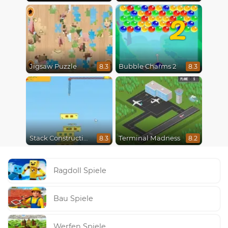
2
Jigsaw Puzzle
Bubble Charms 2
8.3
8.3
Stack Construction
Terminal Madness
8.3
8.2
Ragdoll Spiele
Bau Spiele
Werfen Spiele