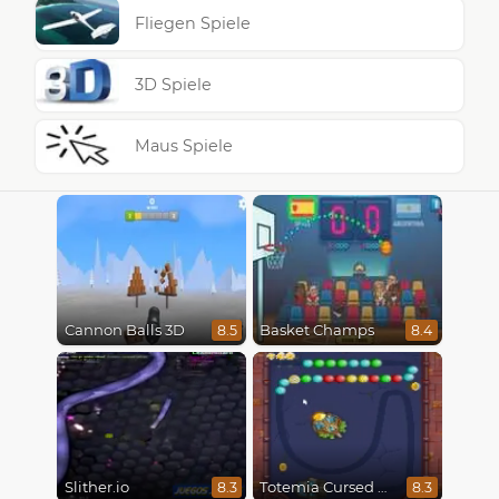
Fliegen Spiele
3D Spiele
Maus Spiele
Cannon Balls 3D
Basket Champs
8.5
8.4
Slither.io
Totemia Cursed Marbles
8.3
8.3