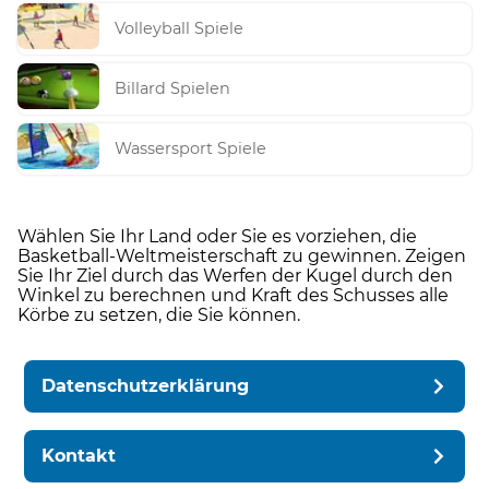
Volleyball Spiele
Billard Spielen
Wassersport Spiele
Wählen Sie Ihr Land oder Sie es vorziehen, die
Basketball-Weltmeisterschaft zu gewinnen. Zeigen
Sie Ihr Ziel durch das Werfen der Kugel durch den
Winkel zu berechnen und Kraft des Schusses alle
Körbe zu setzen, die Sie können.
Datenschutzerklärung
Kontakt