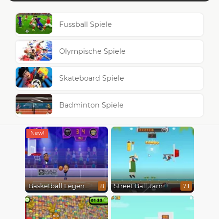
Fussball Spiele
Olympische Spiele
Skateboard Spiele
Badminton Spiele
Basketball Legends 2020
Street Ball Jam
8
7.1