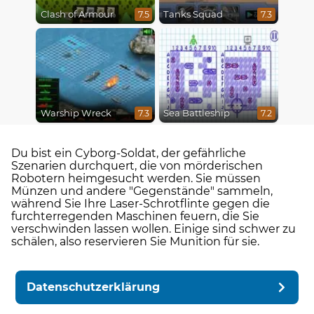
Clash of Armour
Tanks Squad
7.5
7.3
Warship Wreck
Sea Battleship
7.3
7.2
Du bist ein Cyborg-Soldat, der gefährliche
Szenarien durchquert, die von mörderischen
Robotern heimgesucht werden. Sie müssen
Münzen und andere "Gegenstände" sammeln,
während Sie Ihre Laser-Schrotflinte gegen die
furchterregenden Maschinen feuern, die Sie
verschwinden lassen wollen. Einige sind schwer zu
schälen, also reservieren Sie Munition für sie.
Datenschutzerklärung