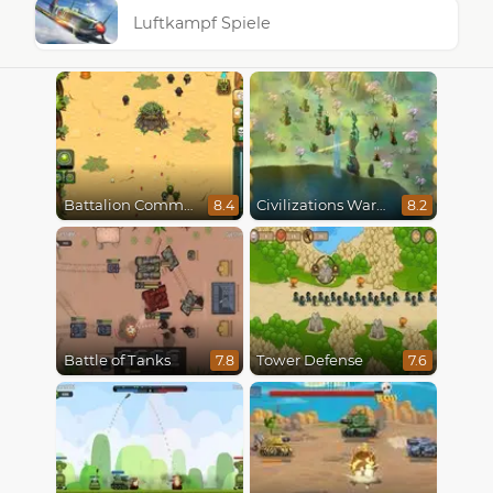
Luftkampf Spiele
Battalion Commander
Civilizations Wars Master Edition
8.4
8.2
Battle of Tanks
Tower Defense
7.8
7.6