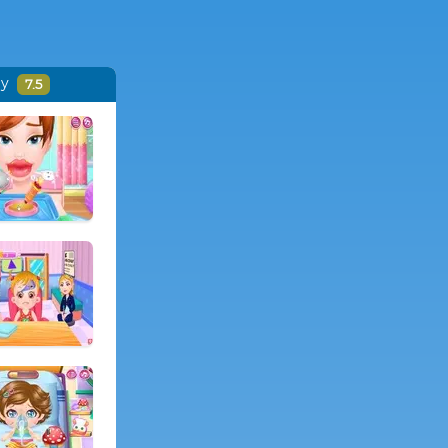
ay
7.5