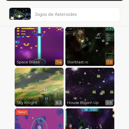
Jogos de Asteroides
Space Blaze
Starblast.io
7.4
7.3
Sky Knight
House Blown Up
6.3
5.9