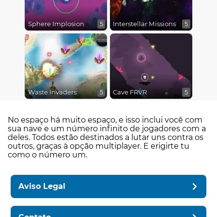
Sphere Implosion
Interstellar Missions
5
5
Waste Invaders
Cave FRVR
5
5
No espaço há muito espaço, e isso inclui você com
sua nave e um número infinito de jogadores com a
deles. Todos estão destinados a lutar uns contra os
outros, graças à opção multiplayer. E erigirte tu
como o número um.
Aviso Legal