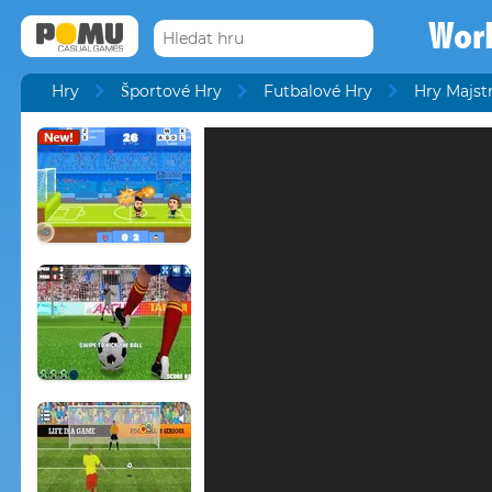
Wor
Hry
Športové Hry
Futbalové Hry
Hry Majst