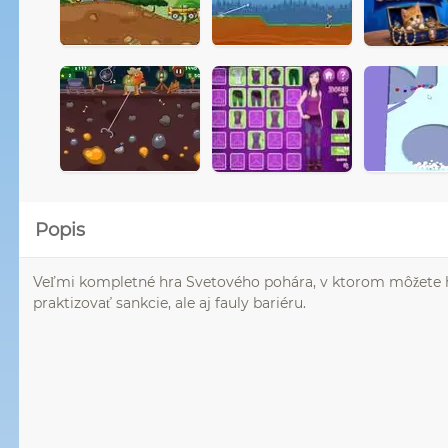
Popis
Veľmi kompletné hra Svetového pohára, v ktorom môžete h
praktizovať sankcie, ale aj fauly bariéru.