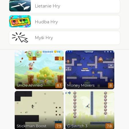
Lietanie Hry
Hudba Hry
Myši Hry
Uncle Ahmed
Money Movers
8.1
8
Stickman Boost
G-Switch 3
7.9
7.8