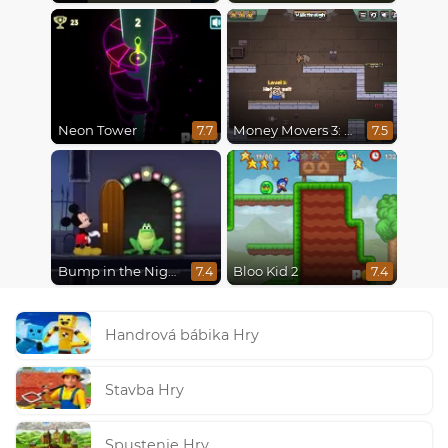
Neon Tower
Money Movers 3: Guard Duty
7.7
7.5
Bump in the Night
Bloo Kid 2
7.4
7.4
Handrová bábika Hry
Stavba Hry
Spustenie Hry