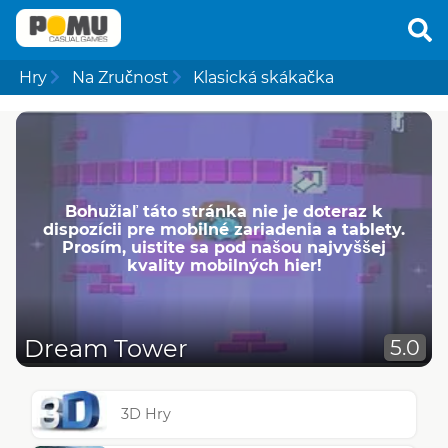
Hry
Na Zručnost
Klasická skákačka
Bohužiaľ táto stránka nie je doteraz k
dispozícii pre mobilné zariadenia a tablety.
Prosím, uistite sa pod našou najvyššej
kvality mobilných hier!
Dream Tower
5.0
3D Hry