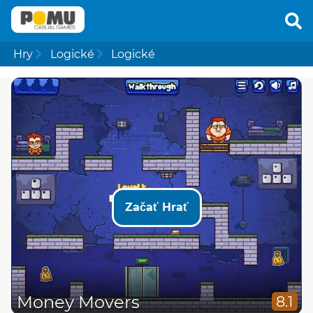
Hry
Logické
Logické
Začať Hrať
Money Movers
8.1