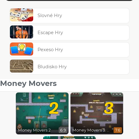
Slovné Hry
Escape Hry
Pexeso Hry
Bludisko Hry
Money Movers
2
3
Money Movers 2
Money Movers 3: Guard Duty
6.9
7.6