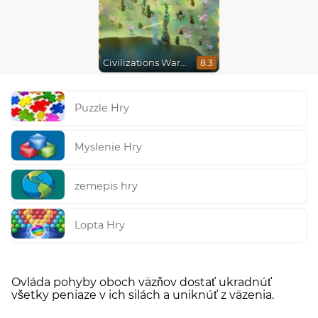
Civilizations Wars Master Edition
8.3
Puzzle Hry
Myslenie Hry
zemepis hry
Lopta Hry
Ovláda pohyby oboch väzňov dostať ukradnúť
všetky peniaze v ich silách a uniknúť z väzenia.