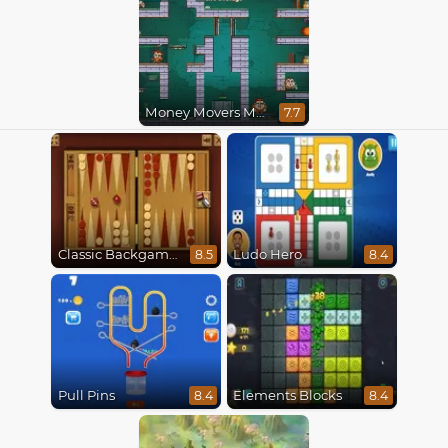
Money Movers Maker
7.7
Classic Backgammon
Ludo Hero
8.5
8.4
Pull Pins
Elements Blocks
8.4
8.4