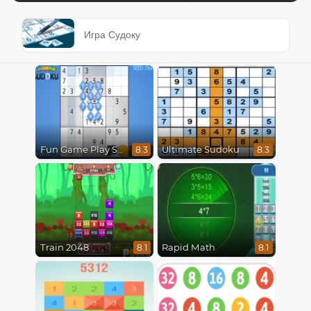
Игра Судоку
Fun Game Play Sudoku
Ultimate Sudoku
8.3
8.3
Train 2048
Rapid Math
8.1
8.1