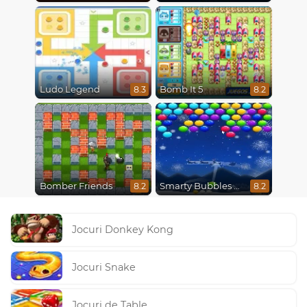
Ludo Legend
Bomb It 5
8.3
8.2
Bomber Friends
Smarty Bubbles X-Mas Edition
8.2
8.2
Jocuri Donkey Kong
Jocuri Snake
Jocuri de Table