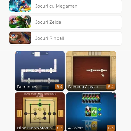
Jocuri cu Megaman
Jocuri Zelda
Jocuri Pinball
Dominoes
Domino Classic
8.4
8.4
Nine Men's Morris
4 Colors
8.3
8.3