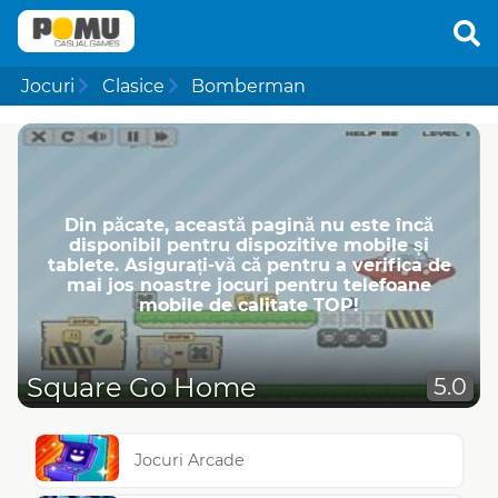
Jocuri
Clasice
Bomberman
Din păcate, această pagină nu este încă
disponibil pentru dispozitive mobile și
tablete. Asigurați-vă că pentru a verifica de
mai jos noastre jocuri pentru telefoane
mobile de calitate TOP!
Square Go Home
5.0
Jocuri Arcade