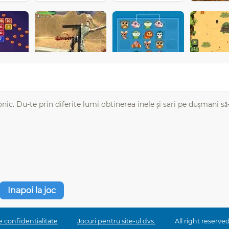
nic. Du-te prin diferite lumi obtinerea inele și sari pe dușmani s
Inapoi la joc
e confidentialitate
Jocuri pentru site-ul dvs.
All right reserv