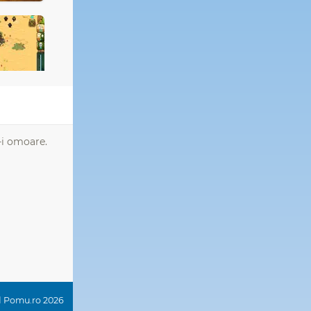
ă-i omoare.
ed Pomu.ro 2026