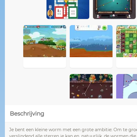
Beschrijving
Je bent een kleine worm met een grote ambitie: Om te groe
verslindend alle sterren je kan en, natuurlijk, de wormen di