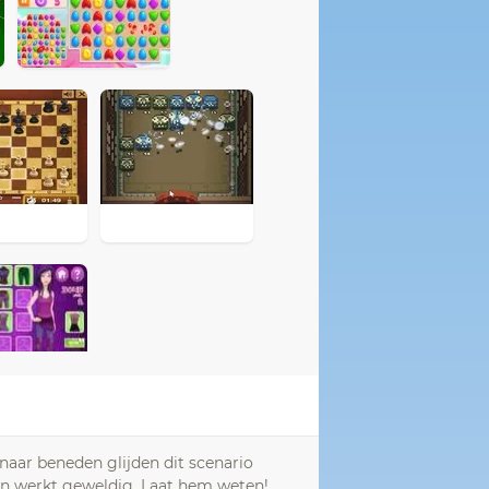
aar beneden glijden dit scenario
jven werkt geweldig. Laat hem weten!.