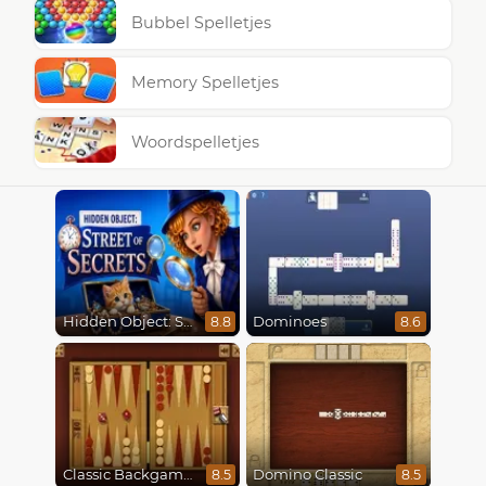
Bubbel Spelletjes
Memory Spelletjes
Woordspelletjes
Hidden Object: Street Of Secrets
Dominoes
8.8
8.6
Classic Backgammon
Domino Classic
8.5
8.5