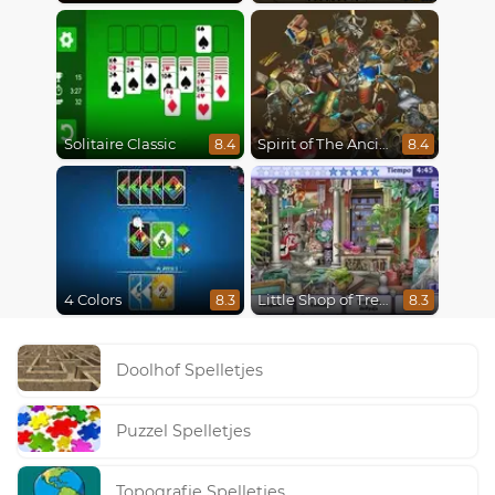
Solitaire Classic
Spirit of The Ancient Forest
8.4
8.4
4 Colors
Little Shop of Treasures
8.3
8.3
Doolhof Spelletjes
Puzzel Spelletjes
Topografie Spelletjes