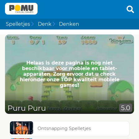
Spelletjes
Denk
Denken
Helaas is deze pagina is nog niet
beschikbaar voor mobiele en tablet-
apparaten. Zorg ervoor dat u check
hieronder onze TOP kwaliteit mobiele
games!
Puru Puru
5.0
Ontsnapping Spelletjes