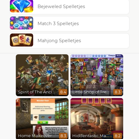
Bejeweled Spelletjes
Match 3 Spelletjes
Mahjong Spelletjes
Spirit of The Ancient Forest
Little Shop of Treasures
8.4
8.3
Home Makeover Hidden Object
Hiddentastic Mansion
8.3
8.2