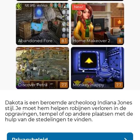
Abandoned Forest House
Home Makeover 2 Hidden Object
8.1
8
Discover Petra
Monkey Happy : Stage 0112
7.7
7.7
Dakota is een beroemde archeoloog Indiana Jones
stijl. Je moet hem helpen robijnen verloren in de
opgravingen, tempel of op andere plaatsen met de
hulp van de stedelingen te vinden.
Privacybeleid