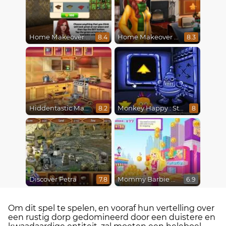
Home Makeover Hidden Object
Home Makeover 2 Hidden Object
8.4
8.3
Hiddentastic Mansion
Monkey Happy : Stage 0112
8.2
8
Discover Petra
Mommy Barbie Go Shopping
7.8
6.9
Om dit spel te spelen, en vooraf hun vertelling over
een rustig dorp gedomineerd door een duistere en