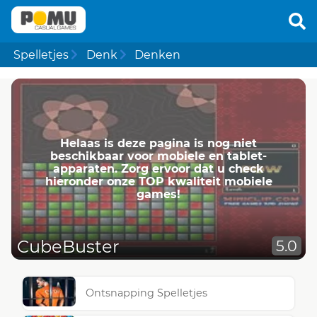
Spelletjes
Denk
Denken
Helaas is deze pagina is nog niet
beschikbaar voor mobiele en tablet-
apparaten. Zorg ervoor dat u check
hieronder onze TOP kwaliteit mobiele
games!
CubeBuster
5.0
Ontsnapping Spelletjes