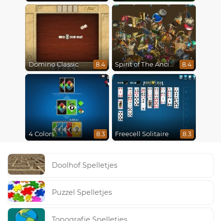
Domino Classic
Spirit of The Ancient Forest
8.4
8.4
4 Colors
Freecell Solitaire
8.3
8.3
Doolhof Spelletjes
Puzzel Spelletjes
Topografie Spelletjes