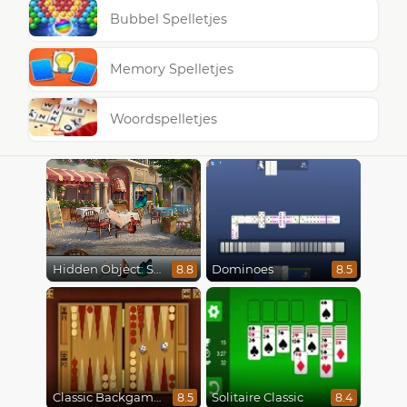
Bubbel Spelletjes
Memory Spelletjes
Woordspelletjes
Hidden Object: Street Of Secrets
Dominoes
8.8
8.5
Classic Backgammon
Solitaire Classic
8.5
8.4