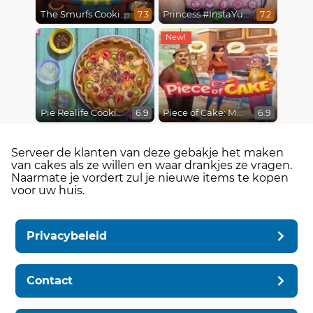
The Smurfs Cooking
Princess #InstaYuuum Macarons & Flowers
7.3
7.2
Pie Realife Cooking
Piece of Cake: Merge & Bake
6.9
6.9
Serveer de klanten van deze gebakje het maken
van cakes als ze willen en waar drankjes ze vragen.
Naarmate je vordert zul je nieuwe items te kopen
voor uw huis.
Privacybeleid
Contact