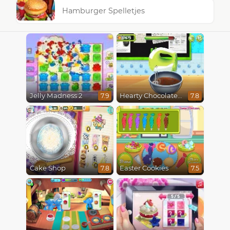
Hamburger Spelletjes
Jelly Madness 2
Hearty Chocolate Cake
7.9
7.8
Cake Shop
Easter Cookies
7.8
7.5