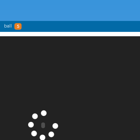
ball
5