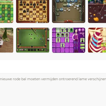
een nieuwe rode bal moeten vermijden ontroerend lame verschijne