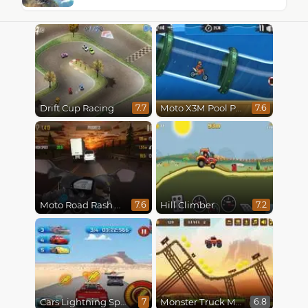
Drift Cup Racing
Moto X3M Pool Party
7.7
7.6
Moto Road Rash 3D
Hill Climber
7.6
7.2
Cars Lightning Speed
Monster Truck Madness
7
6.8