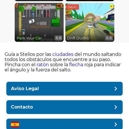
Park Your Car
Drift Dudes
6.8
6.8
Guía a Stelios por las
ciudades
del mundo saltando
todos los obstáculos que encuentre a su paso.
Pincha con el
ratón
sobre la
flecha
roja para indicar
el ángulo y la fuerza del salto.
Aviso Legal
Contacto